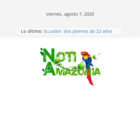
viernes, agosto 7, 2026
Lo último:
Ecuador: dos jóvenes de 22 años
desaparecidos fueron encontrados
muertos en Puerto lopez
Sentencian a 34 años de prisión a
implicados en caso de Alison,
Saltar
oriunda de Tena
Vozinha, el arquero sensación de
cabo Verde, ya llegó para
incorporarse a Colo Colo de Chile
Pastaza: la parroquia Diez de
Agosto eligió a su nueva reina por
su aniversario
La “deuda de sueño”: una alerta
sobre los efectos de dormir mal en
la salud física y mental