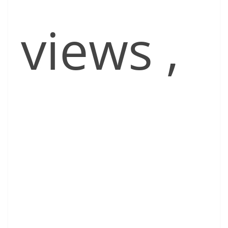
views
,