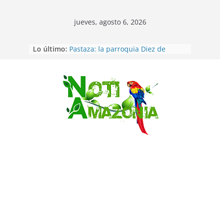
jueves, agosto 6, 2026
Lo último:
Pastaza: la parroquia Diez de
Agosto eligió a su nueva reina por
su aniversario
La “deuda de sueño”: una alerta
sobre los efectos de dormir mal en
Saltar
la salud física y mental
Ecuador: dos jóvenes de 22 años
desaparecidos fueron encontrados
muertos en Puerto lopez
Sentencian a 34 años de prisión a
implicados en caso de Alison,
oriunda de Tena
Vozinha, el arquero sensación de
cabo Verde, ya llegó para
incorporarse a Colo Colo de Chile