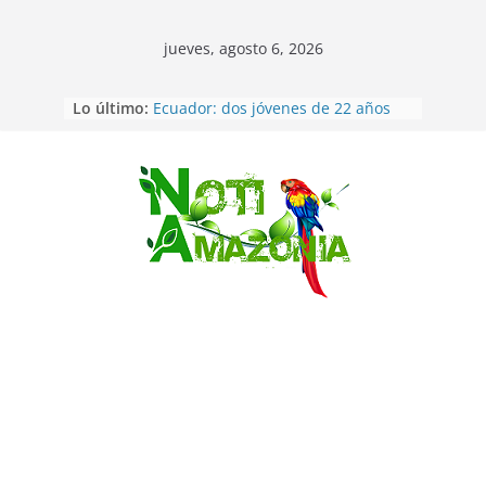
jueves, agosto 6, 2026
Lo último:
Ecuador: dos jóvenes de 22 años
desaparecidos fueron encontrados
muertos en Puerto lopez
Sentencian a 34 años de prisión a
implicados en caso de Alison,
Saltar
oriunda de Tena
Vozinha, el arquero sensación de
cabo Verde, ya llegó para
incorporarse a Colo Colo de Chile
Pastaza: la parroquia Diez de
Agosto eligió a su nueva reina por
su aniversario
La “deuda de sueño”: una alerta
sobre los efectos de dormir mal en
la salud física y mental