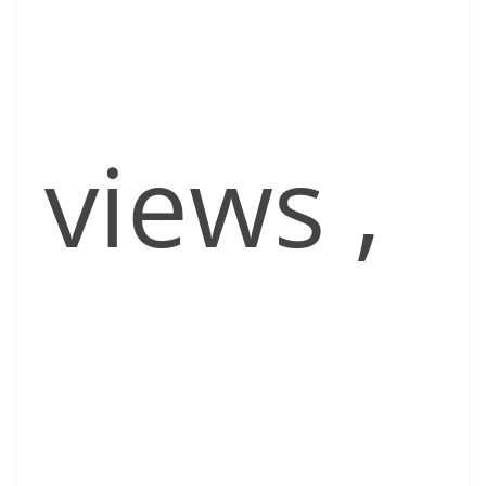
views
,