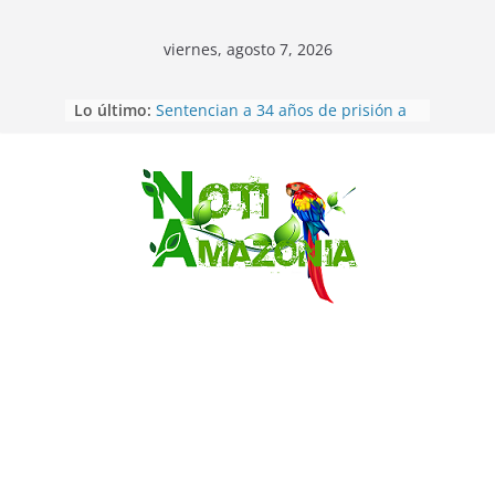
viernes, agosto 7, 2026
Ecuador: dos jóvenes de 22 años
Lo último:
desaparecidos fueron encontrados
muertos en Puerto lopez
Sentencian a 34 años de prisión a
implicados en caso de Alison,
Saltar
oriunda de Tena
Vozinha, el arquero sensación de
cabo Verde, ya llegó para
incorporarse a Colo Colo de Chile
Pastaza: la parroquia Diez de
Agosto eligió a su nueva reina por
su aniversario
La “deuda de sueño”: una alerta
sobre los efectos de dormir mal en
la salud física y mental