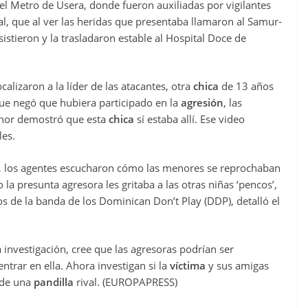
el Metro de Usera, donde fueron auxiliadas por vigilantes
al, que al ver las heridas que presentaba llamaron al Samur-
asistieron y la trasladaron estable al Hospital Doce de
calizaron a la líder de las atacantes, otra
chica
de 13 años
que negó que hubiera participado en la
agresión
, las
enor demostró que esta
chica
sí estaba allí. Ese video
les.
s, los agentes escucharon cómo las menores se reprochaban
la presunta agresora les gritaba a las otras niñas ‘pencos’,
 de la banda de los Dominican Don’t Play (DDP), detalló el
a investigación, cree que las agresoras podrían ser
ntrar en ella. Ahora investigan si la
víctima
y sus amigas
 de una
pandilla
rival. (EUROPAPRESS)