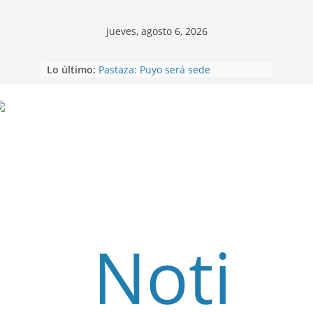
jueves, agosto 6, 2026
Lo último:
Pastaza: Puyo será sede
del XII Foro Social Panamazónico, d
e pueblos indígenas y sociedad
civil por la defensa de la Amazonía
Sentencian a 34 años de prisión a
Saltar
implicados en caso de Alison,
oriunda de Tena
Vozinha, el arquero sensación de
cabo Verde, ya llegó para
incorporarse a Colo Colo de Chile
Pastaza: la parroquia Diez de
Agosto eligió a su nueva reina por
su aniversario
La “deuda de sueño”: una alerta
sobre los efectos de dormir mal en
la salud física y mental