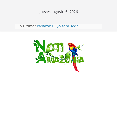
jueves, agosto 6, 2026
Lo último:
Pastaza: Puyo será sede
del XII Foro Social Panamazónico, d
e pueblos indígenas y sociedad
civil por la defensa de la Amazonía
Sentencian a 34 años de prisión a
Saltar
implicados en caso de Alison,
oriunda de Tena
Vozinha, el arquero sensación de
cabo Verde, ya llegó para
incorporarse a Colo Colo de Chile
Pastaza: la parroquia Diez de
Agosto eligió a su nueva reina por
su aniversario
La “deuda de sueño”: una alerta
sobre los efectos de dormir mal en
la salud física y mental