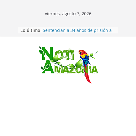
viernes, agosto 7, 2026
Ecuador: dos jóvenes de 22 años
Lo último:
desaparecidos fueron encontrados
muertos en Puerto lopez
Sentencian a 34 años de prisión a
implicados en caso de Alison,
Saltar
oriunda de Tena
Vozinha, el arquero sensación de
cabo Verde, ya llegó para
incorporarse a Colo Colo de Chile
Pastaza: la parroquia Diez de
Agosto eligió a su nueva reina por
su aniversario
La “deuda de sueño”: una alerta
sobre los efectos de dormir mal en
la salud física y mental