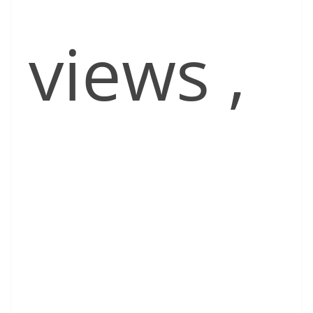
views
,