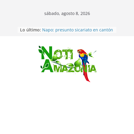
sábado, agosto 8, 2026
Lo último:
Napo: presunto sicariato en cantón
Archidona
Ecuador: dos jóvenes de 22 años
desaparecidos fueron encontrados
muertos en Puerto lopez
Saltar
Sentencian a 34 años de prisión a
implicados en caso de Alison,
oriunda de Tena
Vozinha, el arquero sensación de
cabo Verde, ya llegó para
incorporarse a Colo Colo de Chile
Pastaza: la parroquia Diez de
Agosto eligió a su nueva reina por
su aniversario