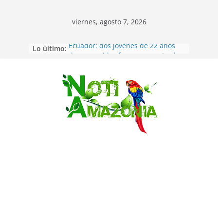
viernes, agosto 7, 2026
Lo último:
Ecuador: dos jóvenes de 22 años
desaparecidos fueron encontrados
muertos en Puerto lopez
Sentencian a 34 años de prisión a
implicados en caso de Alison,
Saltar
oriunda de Tena
Vozinha, el arquero sensación de
cabo Verde, ya llegó para
incorporarse a Colo Colo de Chile
Pastaza: la parroquia Diez de
Agosto eligió a su nueva reina por
su aniversario
La “deuda de sueño”: una alerta
sobre los efectos de dormir mal en
la salud física y mental