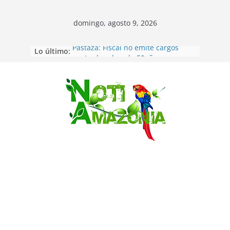
domingo, agosto 9, 2026
Lo último:
Pastaza: Fiscal no emite cargos
contra hombre de 50años que
mantenía relacion de «noviazgo»
con una menor de10 años en
frontera sur
Saltar
Napo: presunto sicariato en cantón
Archidona
Ecuador: dos jóvenes de 22 años
desaparecidos fueron encontrados
muertos en Puerto lopez
Sentencian a 34 años de prisión a
implicados en caso de Alison,
oriunda de Tena
Vozinha, el arquero sensación de
cabo Verde, ya llegó para
incorporarse a Colo Colo de Chile