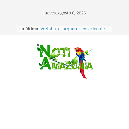
jueves, agosto 6, 2026
Sentencian a 34 años de prisión a
Lo último:
implicados en caso de Alison,
oriunda de Tena
Vozinha, el arquero sensación de
cabo Verde, ya llegó para
incorporarse a Colo Colo de Chile
Saltar
Pastaza: la parroquia Diez de
Agosto eligió a su nueva reina por
su aniversario
La “deuda de sueño”: una alerta
sobre los efectos de dormir mal en
la salud física y mental
Pastaza: Puyo será sede
del XII Foro Social Panamazónico, d
e pueblos indígenas y sociedad
civil por la defensa de la Amazonía