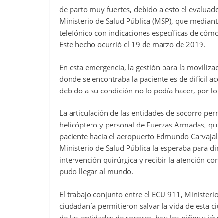
de parto muy fuertes, debido a esto el evaluad
Ministerio de Salud Pública (MSP), que median
telefónico con indicaciones específicas de cómo
Este hecho ocurrió el 19 de marzo de 2019.
En esta emergencia, la gestión para la movilizac
donde se encontraba la paciente es de difícil
debido a su condición no lo podía hacer, por lo
La articulación de las entidades de socorro per
helicóptero y personal de Fuerzas Armadas, quie
paciente hacia el aeropuerto Edmundo Carvaja
Ministerio de Salud Pública la esperaba para d
intervención quirúrgica y recibir la atención c
pudo llegar al mundo.
El trabajo conjunto entre el ECU 911, Ministeri
ciudadanía permitieron salvar la vida de esta ci
de las entidades de socorro, hoy los niños y 