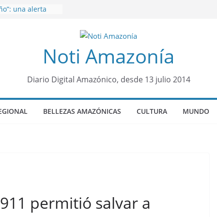
o”: una alerta
 de dormir mal en
mental
á sede
Noti Amazonía
al Panamazónico, d
nas y sociedad
nsa de la Amazonía
ños de prisión a
Diario Digital Amazónico, desde 13 julio 2014
o de Alison,
ro sensación de
EGIONAL
BELLEZAS AMAZÓNICAS
CULTURA
MUNDO
egó para
lo Colo de Chile
quia Diez de
u nueva reina por
911 permitió salvar a