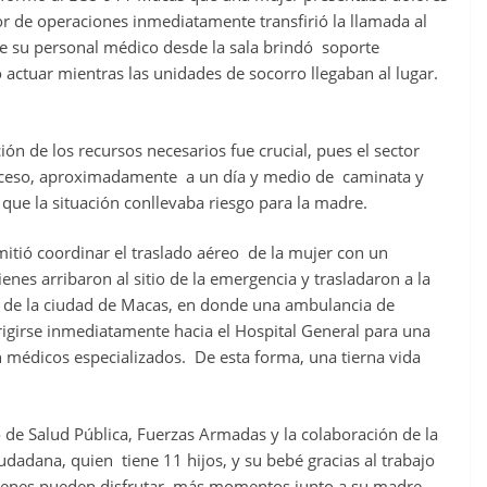
or de operaciones inmediatamente transfirió la llamada al
te su personal médico desde la sala brindó soporte
 actuar mientras las unidades de socorro llegaban al lugar.
ión de los recursos necesarios fue crucial, pues el sector
 acceso, aproximadamente a un día y medio de caminata y
 que la situación conllevaba riesgo para la madre.
mitió coordinar el traslado aéreo de la mujer con un
nes arribaron al sitio de la emergencia y trasladaron a la
l de la ciudad de Macas, en donde una ambulancia de
irigirse inmediatamente hacia el Hospital General para una
on médicos especializados. De esta forma, una tierna vida
o de Salud Pública, Fuerzas Armadas y la colaboración de la
udadana, quien tiene 11 hijos, y su bebé gracias al trabajo
jóvenes pueden disfrutar más momentos junto a su madre.