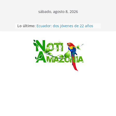
sábado, agosto 8, 2026
Lo último:
Ecuador: dos jóvenes de 22 años
desaparecidos fueron encontrados
muertos en Puerto lopez
Sentencian a 34 años de prisión a
implicados en caso de Alison,
Saltar
oriunda de Tena
Vozinha, el arquero sensación de
cabo Verde, ya llegó para
incorporarse a Colo Colo de Chile
Pastaza: la parroquia Diez de
Agosto eligió a su nueva reina por
su aniversario
Napo: presunto sicariato en cantón
Archidona