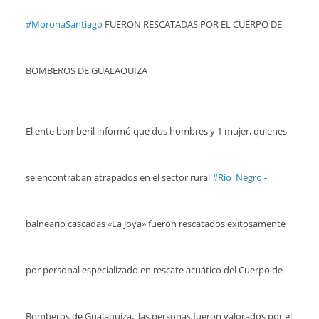
#MoronaSantiago
FUERON RESCATADAS POR EL CUERPO DE
BOMBEROS DE GUALAQUIZA
El ente bomberil informó que dos hombres y 1 mujer, quienes
se encontraban atrapados en el sector rural
#Rio_Negro
-
balneario cascadas «La Joya» fueron rescatados exitosamente
por personal especializado en rescate acuático del Cuerpo de
Bomberos de Gualaquiza,; las personas fueron valorados por el