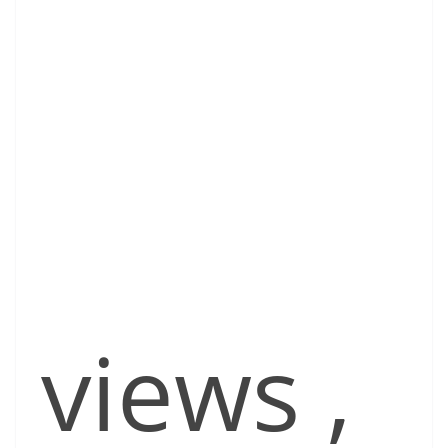
views
,