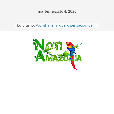
martes, agosto 4, 2026
Lo último:
Vozinha, el arquero sensación de
cabo Verde, ya llegó para
incorporarse a Colo Colo de Chile
Pastaza: la parroquia Diez de
Agosto eligió a su nueva reina por
Saltar
su aniversario
La “deuda de sueño”: una alerta
sobre los efectos de dormir mal en
la salud física y mental
Pastaza: Puyo será sede
del XII Foro Social Panamazónico, d
e pueblos indígenas y sociedad
civil por la defensa de la Amazonía
Morona Santiago: Prefectura
realiza brigadas al interior selvático
en el cantón Taisha