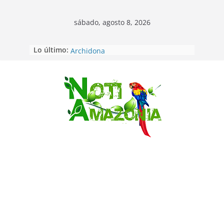
sábado, agosto 8, 2026
Lo último:
Napo: presunto sicariato en cantón
Archidona
Ecuador: dos jóvenes de 22 años
desaparecidos fueron encontrados
muertos en Puerto lopez
Saltar
Sentencian a 34 años de prisión a
implicados en caso de Alison,
oriunda de Tena
Vozinha, el arquero sensación de
cabo Verde, ya llegó para
incorporarse a Colo Colo de Chile
Pastaza: la parroquia Diez de
Agosto eligió a su nueva reina por
su aniversario