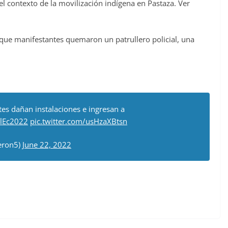
el contexto de la movilización indígena en Pastaza. Ver
 que manifestantes quemaron un patrullero policial, una
tes dañan instalaciones e ingresan a
lEc2022
pic.twitter.com/usHzaXBtsn
eron5)
June 22, 2022