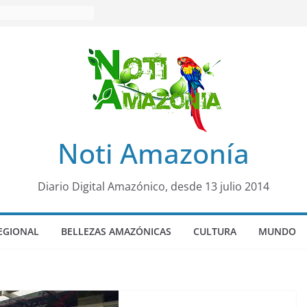
sicariato en cantón
venes de 22 años
ueron encontrados
to lopez
años de prisión a
so de Alison,
uero sensación de
legó para
Noti Amazonía
olo Colo de Chile
oquia Diez de
su nueva reina por
Diario Digital Amazónico, desde 13 julio 2014
EGIONAL
BELLEZAS AMAZÓNICAS
CULTURA
MUNDO