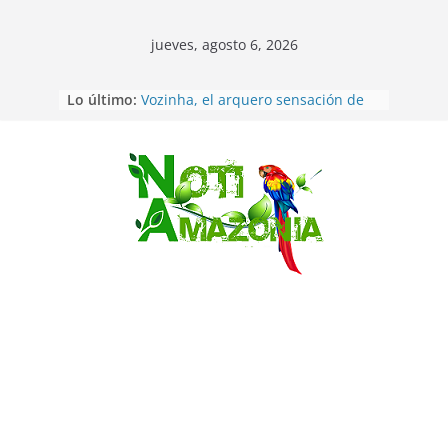
jueves, agosto 6, 2026
Sentencian a 34 años de prisión a
Lo último:
implicados en caso de Alison,
oriunda de Tena
Vozinha, el arquero sensación de
cabo Verde, ya llegó para
Saltar
incorporarse a Colo Colo de Chile
Pastaza: la parroquia Diez de
Agosto eligió a su nueva reina por
su aniversario
La “deuda de sueño”: una alerta
sobre los efectos de dormir mal en
la salud física y mental
Pastaza: Puyo será sede
del XII Foro Social Panamazónico, d
e pueblos indígenas y sociedad
civil por la defensa de la Amazonía