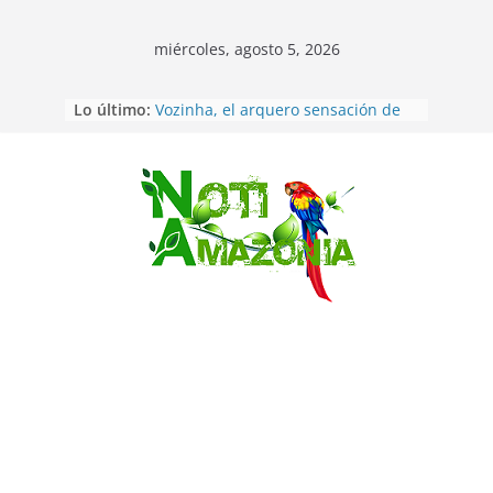
miércoles, agosto 5, 2026
Lo último:
Vozinha, el arquero sensación de
cabo Verde, ya llegó para
incorporarse a Colo Colo de Chile
Pastaza: la parroquia Diez de
Agosto eligió a su nueva reina por
Saltar
su aniversario
La “deuda de sueño”: una alerta
sobre los efectos de dormir mal en
la salud física y mental
Pastaza: Puyo será sede
del XII Foro Social Panamazónico, d
e pueblos indígenas y sociedad
civil por la defensa de la Amazonía
Morona Santiago: Prefectura
realiza brigadas al interior selvático
en el cantón Taisha