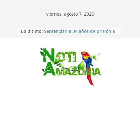
viernes, agosto 7, 2026
Ecuador: dos jóvenes de 22 años
Lo último:
desaparecidos fueron encontrados
muertos en Puerto lopez
Sentencian a 34 años de prisión a
implicados en caso de Alison,
Saltar
oriunda de Tena
Vozinha, el arquero sensación de
cabo Verde, ya llegó para
incorporarse a Colo Colo de Chile
Pastaza: la parroquia Diez de
Agosto eligió a su nueva reina por
su aniversario
La “deuda de sueño”: una alerta
sobre los efectos de dormir mal en
la salud física y mental