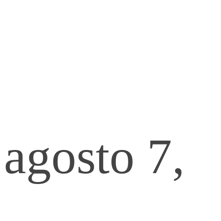
al
agosto 7,