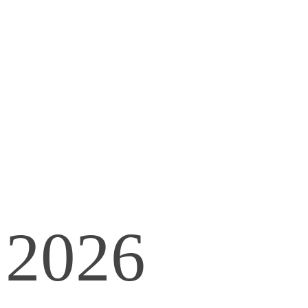
contenido
2026