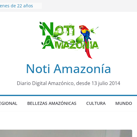
venes de 22 años
ueron encontrados
to lopez
años de prisión a
so de Alison,
uero sensación de
legó para
olo Colo de Chile
oquia Diez de
Noti Amazonía
su nueva reina por
ño”: una alerta
Diario Digital Amazónico, desde 13 julio 2014
s de dormir mal en
 mental
EGIONAL
BELLEZAS AMAZÓNICAS
CULTURA
MUNDO