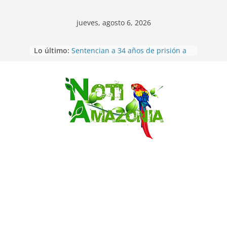
jueves, agosto 6, 2026
Lo último:
Sentencian a 34 años de prisión a
implicados en caso de Alison,
oriunda de Tena
Vozinha, el arquero sensación de
cabo Verde, ya llegó para
Saltar
incorporarse a Colo Colo de Chile
Pastaza: la parroquia Diez de
Agosto eligió a su nueva reina por
su aniversario
La “deuda de sueño”: una alerta
sobre los efectos de dormir mal en
la salud física y mental
Pastaza: Puyo será sede
del XII Foro Social Panamazónico, d
e pueblos indígenas y sociedad
civil por la defensa de la Amazonía