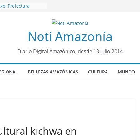
go: Prefectura
s al interior selvático
aisha
rquero sensación de
Noti Amazonía
 llegó para
 Colo Colo de Chile
rroquia Diez de
a su nueva reina por
Diario Digital Amazónico, desde 13 julio 2014
sueño”: una alerta
tos de dormir mal en
EGIONAL
BELLEZAS AMAZÓNICAS
CULTURA
MUNDO
 y mental
 será sede
ocial Panamazónico, d
ígenas y sociedad
efensa de la Amazonía
ultural kichwa en