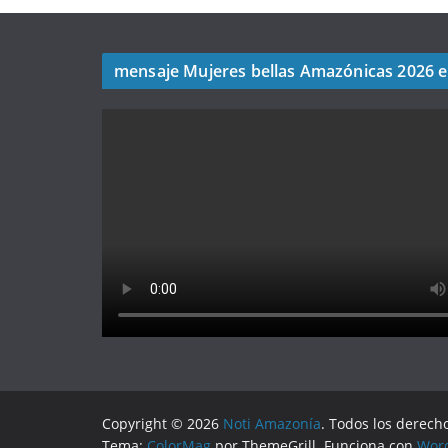
mensaje Mujeres bellas Amazónicas 2026 
Copyright © 2026
Noti Amazonía
. Todos los derech
Tema:
ColorMag
por ThemeGrill. Funciona con
Wor