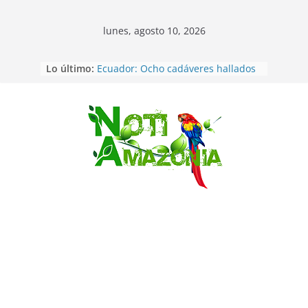
lunes, agosto 10, 2026
Lo último:
Ecuador: Ocho cadáveres hallados
en fosas comunes en Pucará
Pastaza: Feria de la Diez de agosto
atrajo a miles de personas en la
edición 2026 (video)
Saltar
Pastaza: Fiscal no emite cargos
contra hombre de 50años que
mantenía relacion de «noviazgo»
con una menor de10 años en
frontera sur
Napo: presunto sicariato en cantón
Archidona
Ecuador: dos jóvenes de 22 años
desaparecidos fueron encontrados
muertos en Puerto lopez