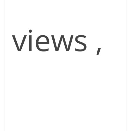
views
,