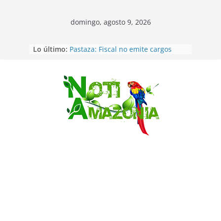
domingo, agosto 9, 2026
Vozinha, el arquero sensación de
Lo último:
cabo Verde, ya llegó para
incorporarse a Colo Colo de Chile
Pastaza: Fiscal no emite cargos
contra hombre de 50años que
mantenía relacion de «noviazgo»
Saltar
con una menor de10 años en
frontera sur
Napo: presunto sicariato en cantón
Archidona
Ecuador: dos jóvenes de 22 años
desaparecidos fueron encontrados
muertos en Puerto lopez
Sentencian a 34 años de prisión a
implicados en caso de Alison,
oriunda de Tena