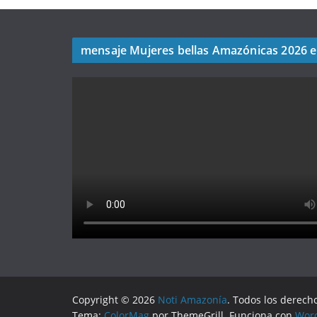
mensaje Mujeres bellas Amazónicas 2026 
Copyright © 2026
Noti Amazonía
. Todos los derech
Tema:
ColorMag
por ThemeGrill. Funciona con
Wor