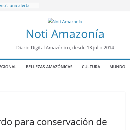
ño”: una alerta
s de dormir mal en
 mental
venes de 22 años
Noti Amazonía
ueron encontrados
to lopez
años de prisión a
so de Alison,
Diario Digital Amazónico, desde 13 julio 2014
ero sensación de
legó para
EGIONAL
BELLEZAS AMAZÓNICAS
CULTURA
MUNDO
olo Colo de Chile
oquia Diez de
su nueva reina por
rdo para conservación de