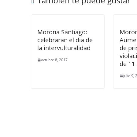
También te puede gustar
Morona Santiago:
Moron
celebraran el dia de
Aumen
la intervulturalidad
de pri
violac
octubre 8, 2017
de 11
julio 9,