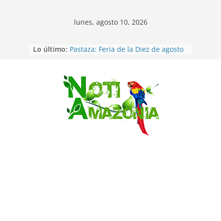
lunes, agosto 10, 2026
Ecuador: Ocho cadáveres hallados
Lo último:
en fosas comunes en Pucará
Pastaza: Feria de la Diez de agosto
atrajo a miles de personas en la
edición 2026 (video)
Saltar
Pastaza: Fiscal no emite cargos
contra hombre de 50años que
mantenía relacion de «noviazgo»
con una menor de10 años en
frontera sur
Napo: presunto sicariato en cantón
Archidona
Ecuador: dos jóvenes de 22 años
desaparecidos fueron encontrados
muertos en Puerto lopez