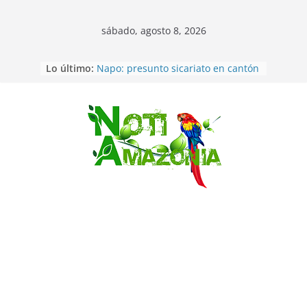
sábado, agosto 8, 2026
Lo último:
Napo: presunto sicariato en cantón
Archidona
Ecuador: dos jóvenes de 22 años
desaparecidos fueron encontrados
muertos en Puerto lopez
Saltar
Sentencian a 34 años de prisión a
implicados en caso de Alison,
oriunda de Tena
Vozinha, el arquero sensación de
cabo Verde, ya llegó para
incorporarse a Colo Colo de Chile
Pastaza: la parroquia Diez de
Agosto eligió a su nueva reina por
su aniversario