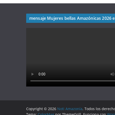
mensaje Mujeres bellas Amazónicas 2026 
Copyright © 2026
Noti Amazonía
. Todos los derech
Tema:
ColorMag
por ThemeGrill. Funciona con
Wor