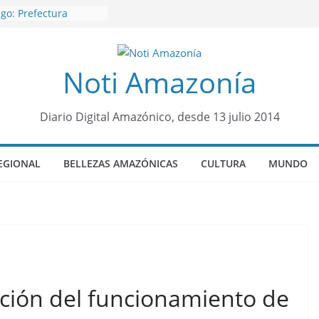
go: Prefectura
s al interior selvático
aisha
rquero sensación de
Noti Amazonía
 llegó para
 Colo Colo de Chile
rroquia Diez de
a su nueva reina por
Diario Digital Amazónico, desde 13 julio 2014
sueño”: una alerta
tos de dormir mal en
EGIONAL
BELLEZAS AMAZÓNICAS
CULTURA
MUNDO
 y mental
 será sede
ocial Panamazónico, d
ígenas y sociedad
efensa de la Amazonía
cación del funcionamiento de