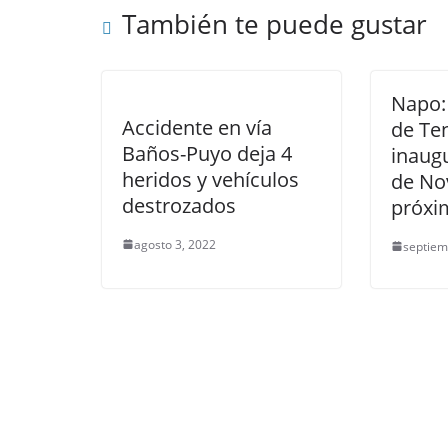
También te puede gustar
Napo:
Accidente en vía
de Te
Baños-Puyo deja 4
inaugu
heridos y vehículos
de No
destrozados
próxi
agosto 3, 2022
septiem