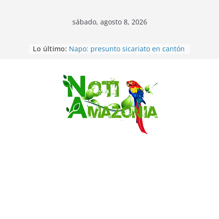
sábado, agosto 8, 2026
Lo último:
Napo: presunto sicariato en cantón
Archidona
Ecuador: dos jóvenes de 22 años
desaparecidos fueron encontrados
muertos en Puerto lopez
Saltar
Sentencian a 34 años de prisión a
implicados en caso de Alison,
oriunda de Tena
Vozinha, el arquero sensación de
cabo Verde, ya llegó para
incorporarse a Colo Colo de Chile
Pastaza: la parroquia Diez de
Agosto eligió a su nueva reina por
su aniversario