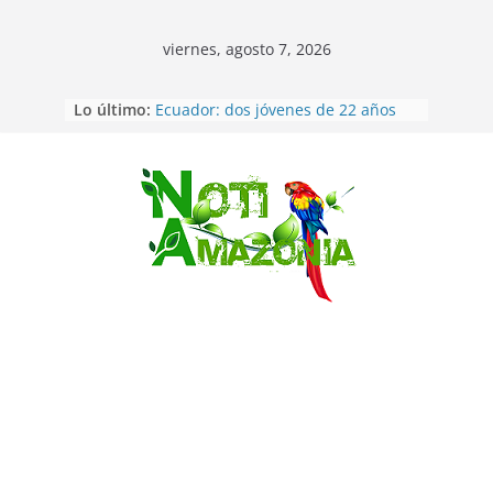
viernes, agosto 7, 2026
La “deuda de sueño”: una alerta
Lo último:
sobre los efectos de dormir mal en
la salud física y mental
Ecuador: dos jóvenes de 22 años
desaparecidos fueron encontrados
muertos en Puerto lopez
Saltar
Sentencian a 34 años de prisión a
implicados en caso de Alison,
oriunda de Tena
Vozinha, el arquero sensación de
cabo Verde, ya llegó para
incorporarse a Colo Colo de Chile
Pastaza: la parroquia Diez de
Agosto eligió a su nueva reina por
su aniversario