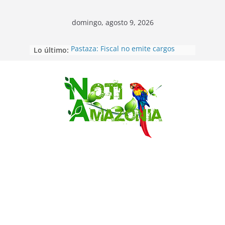
domingo, agosto 9, 2026
Lo último:
Pastaza: Fiscal no emite cargos
contra hombre de 50años que
mantenía relacion de «noviazgo»
con una menor de10 años en
frontera sur
Saltar
Napo: presunto sicariato en cantón
Archidona
Ecuador: dos jóvenes de 22 años
desaparecidos fueron encontrados
muertos en Puerto lopez
Sentencian a 34 años de prisión a
implicados en caso de Alison,
oriunda de Tena
Vozinha, el arquero sensación de
cabo Verde, ya llegó para
incorporarse a Colo Colo de Chile