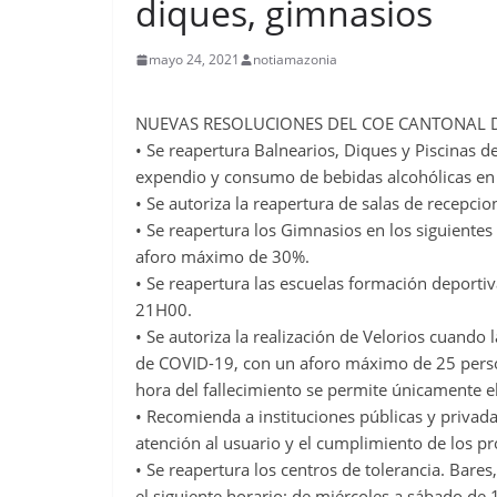
diques, gimnasios
mayo 24, 2021
notiamazonia
NUEVAS RESOLUCIONES DEL COE CANTONAL 
• Se reapertura Balnearios, Diques y Piscinas
expendio y consumo de bebidas alcohólicas en 
• Se autoriza la reapertura de salas de recepc
• Se reapertura los Gimnasios en los siguient
aforo máximo de 30%.
• Se reapertura las escuelas formación deport
21H00.
• Se autoriza la realización de Velorios cuand
de COVID-19, con un aforo máximo de 25 pers
hora del fallecimiento se permite únicamente el
• Recomienda a instituciones públicas y privada
atención al usuario y el cumplimiento de los p
• Se reapertura los centros de tolerancia. Bares
el siguiente horario: de miércoles a sábado d