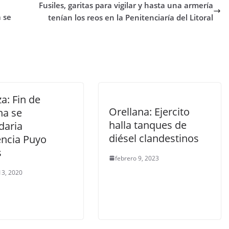
Fusiles, garitas para vigilar y hasta una armería
a se
tenían los reos en la Penitenciaría del Litoral
a: Fin de
Orellana: Ejercito
a se
halla tanques de
daria
diésel clandestinos
encia Puyo
s
febrero 9, 2023
13, 2020