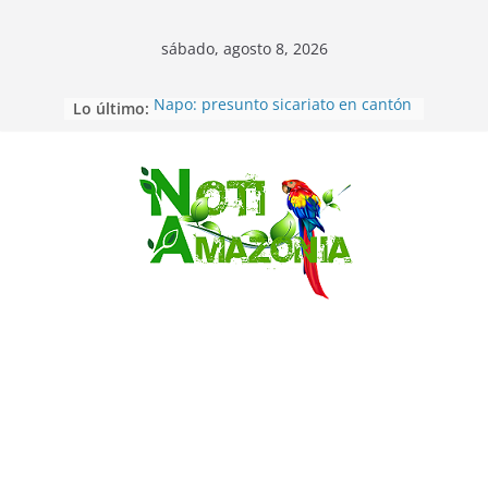
sábado, agosto 8, 2026
Lo último:
Napo: presunto sicariato en cantón
Archidona
Ecuador: dos jóvenes de 22 años
desaparecidos fueron encontrados
muertos en Puerto lopez
Saltar
Sentencian a 34 años de prisión a
implicados en caso de Alison,
oriunda de Tena
Vozinha, el arquero sensación de
cabo Verde, ya llegó para
incorporarse a Colo Colo de Chile
Pastaza: la parroquia Diez de
Agosto eligió a su nueva reina por
su aniversario