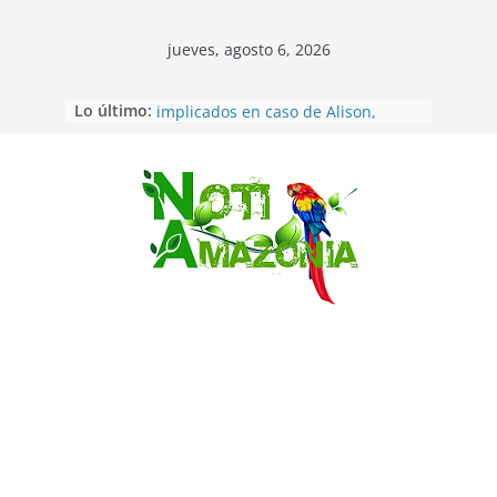
jueves, agosto 6, 2026
Lo último:
Sentencian a 34 años de prisión a
implicados en caso de Alison,
oriunda de Tena
Vozinha, el arquero sensación de
cabo Verde, ya llegó para
Saltar
incorporarse a Colo Colo de Chile
Pastaza: la parroquia Diez de
Agosto eligió a su nueva reina por
su aniversario
La “deuda de sueño”: una alerta
sobre los efectos de dormir mal en
la salud física y mental
Pastaza: Puyo será sede
del XII Foro Social Panamazónico, d
e pueblos indígenas y sociedad
civil por la defensa de la Amazonía