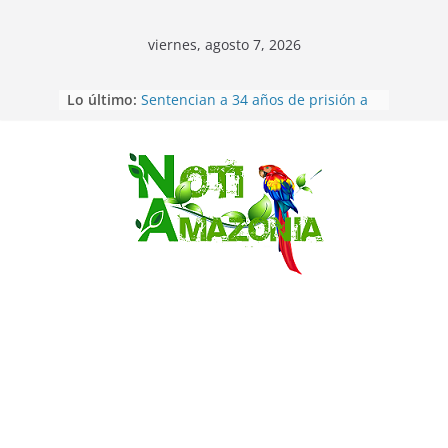
viernes, agosto 7, 2026
Ecuador: dos jóvenes de 22 años
Lo último:
desaparecidos fueron encontrados
muertos en Puerto lopez
Sentencian a 34 años de prisión a
implicados en caso de Alison,
oriunda de Tena
Saltar
Vozinha, el arquero sensación de
cabo Verde, ya llegó para
incorporarse a Colo Colo de Chile
Pastaza: la parroquia Diez de
Agosto eligió a su nueva reina por
su aniversario
La “deuda de sueño”: una alerta
sobre los efectos de dormir mal en
la salud física y mental