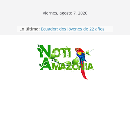
viernes, agosto 7, 2026
Lo último:
Ecuador: dos jóvenes de 22 años
desaparecidos fueron encontrados
muertos en Puerto lopez
Sentencian a 34 años de prisión a
implicados en caso de Alison,
Saltar
oriunda de Tena
Vozinha, el arquero sensación de
cabo Verde, ya llegó para
incorporarse a Colo Colo de Chile
Pastaza: la parroquia Diez de
Agosto eligió a su nueva reina por
su aniversario
La “deuda de sueño”: una alerta
sobre los efectos de dormir mal en
la salud física y mental