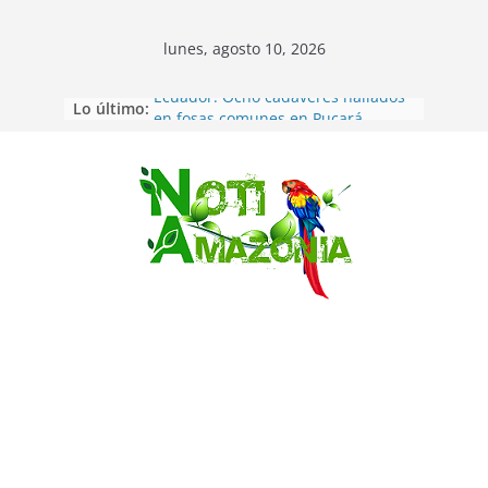
lunes, agosto 10, 2026
Lo último:
Ecuador: Ocho cadáveres hallados
en fosas comunes en Pucará
Pastaza: Feria de la Diez de agosto
atrajo a miles de personas en la
edición 2026 (video)
Saltar
Pastaza: Fiscal no emite cargos
contra hombre de 50años que
mantenía relacion de «noviazgo»
con una menor de10 años en
frontera sur
Napo: presunto sicariato en cantón
Archidona
Ecuador: dos jóvenes de 22 años
desaparecidos fueron encontrados
muertos en Puerto lopez