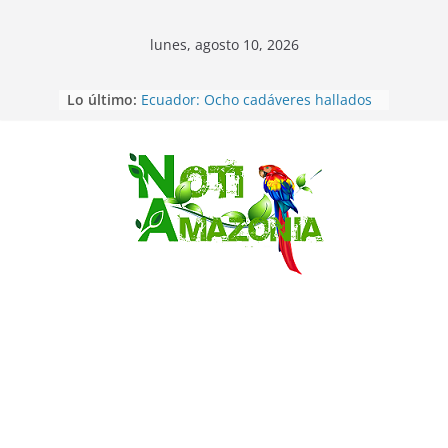
lunes, agosto 10, 2026
Lo último:
Ecuador: Ocho cadáveres hallados
en fosas comunes en Pucará
Pastaza: Feria de la Diez de agosto
atrajo a miles de personas en la
edición 2026 (video)
Saltar
Pastaza: Fiscal no emite cargos
contra hombre de 50años que
mantenía relacion de «noviazgo»
con una menor de10 años en
frontera sur
Napo: presunto sicariato en cantón
Archidona
Ecuador: dos jóvenes de 22 años
desaparecidos fueron encontrados
muertos en Puerto lopez