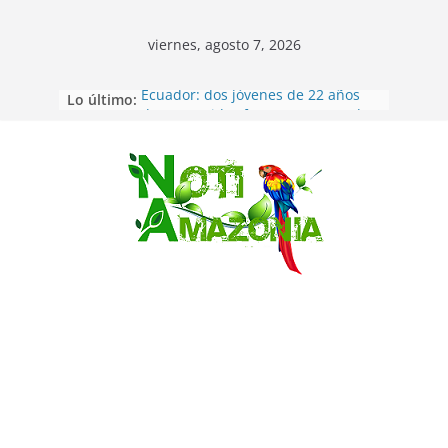
viernes, agosto 7, 2026
Lo último:
Ecuador: dos jóvenes de 22 años
desaparecidos fueron encontrados
muertos en Puerto lopez
Sentencian a 34 años de prisión a
implicados en caso de Alison,
Saltar
oriunda de Tena
Vozinha, el arquero sensación de
cabo Verde, ya llegó para
incorporarse a Colo Colo de Chile
Pastaza: la parroquia Diez de
Agosto eligió a su nueva reina por
su aniversario
La “deuda de sueño”: una alerta
sobre los efectos de dormir mal en
la salud física y mental