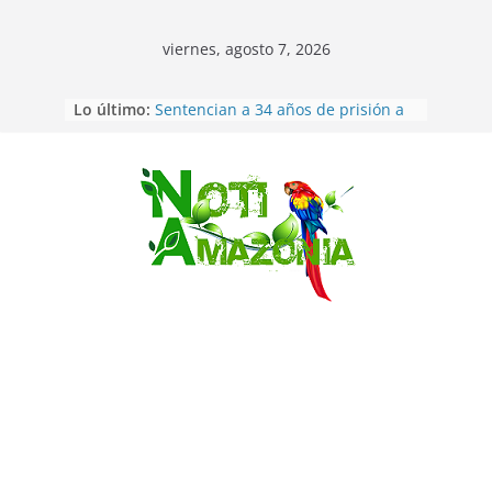
viernes, agosto 7, 2026
Ecuador: dos jóvenes de 22 años
Lo último:
desaparecidos fueron encontrados
muertos en Puerto lopez
Sentencian a 34 años de prisión a
implicados en caso de Alison,
Saltar
oriunda de Tena
Vozinha, el arquero sensación de
cabo Verde, ya llegó para
incorporarse a Colo Colo de Chile
Pastaza: la parroquia Diez de
Agosto eligió a su nueva reina por
su aniversario
La “deuda de sueño”: una alerta
sobre los efectos de dormir mal en
la salud física y mental