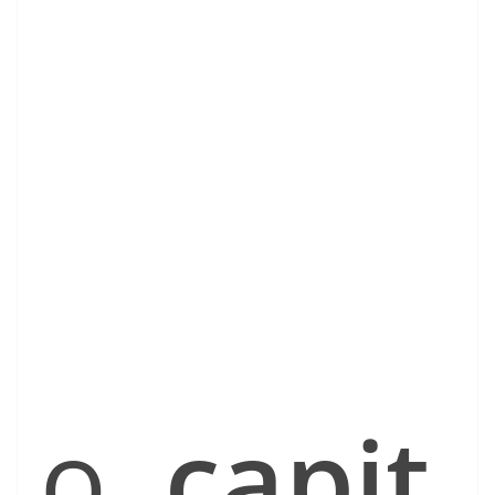
o,
capit