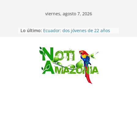
viernes, agosto 7, 2026
Lo último:
Ecuador: dos jóvenes de 22 años
desaparecidos fueron encontrados
muertos en Puerto lopez
Sentencian a 34 años de prisión a
implicados en caso de Alison,
Saltar
oriunda de Tena
Vozinha, el arquero sensación de
cabo Verde, ya llegó para
incorporarse a Colo Colo de Chile
Pastaza: la parroquia Diez de
Agosto eligió a su nueva reina por
su aniversario
La “deuda de sueño”: una alerta
sobre los efectos de dormir mal en
la salud física y mental