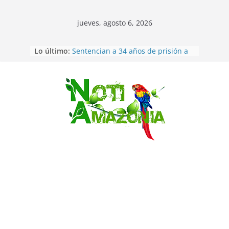
jueves, agosto 6, 2026
Ecuador: dos jóvenes de 22 años
Lo último:
desaparecidos fueron encontrados
muertos en Puerto lopez
Sentencian a 34 años de prisión a
implicados en caso de Alison,
Saltar
oriunda de Tena
Vozinha, el arquero sensación de
cabo Verde, ya llegó para
incorporarse a Colo Colo de Chile
Pastaza: la parroquia Diez de
Agosto eligió a su nueva reina por
su aniversario
La “deuda de sueño”: una alerta
sobre los efectos de dormir mal en
la salud física y mental