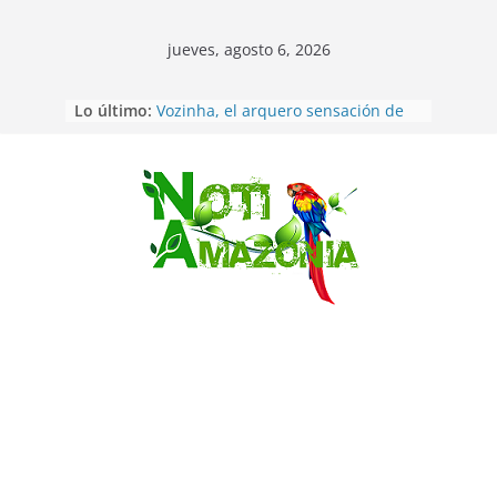
jueves, agosto 6, 2026
Sentencian a 34 años de prisión a
Lo último:
implicados en caso de Alison,
oriunda de Tena
Vozinha, el arquero sensación de
cabo Verde, ya llegó para
incorporarse a Colo Colo de Chile
Saltar
Pastaza: la parroquia Diez de
Agosto eligió a su nueva reina por
su aniversario
La “deuda de sueño”: una alerta
sobre los efectos de dormir mal en
la salud física y mental
Pastaza: Puyo será sede
del XII Foro Social Panamazónico, d
e pueblos indígenas y sociedad
civil por la defensa de la Amazonía