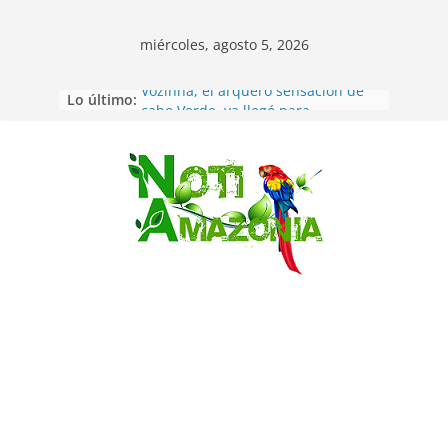
miércoles, agosto 5, 2026
Lo último:
Vozinha, el arquero sensación de
cabo Verde, ya llegó para
incorporarse a Colo Colo de Chile
Pastaza: la parroquia Diez de
Agosto eligió a su nueva reina por
Saltar
su aniversario
La “deuda de sueño”: una alerta
sobre los efectos de dormir mal en
la salud física y mental
Pastaza: Puyo será sede
del XII Foro Social Panamazónico, d
e pueblos indígenas y sociedad
civil por la defensa de la Amazonía
Morona Santiago: Prefectura
realiza brigadas al interior selvático
en el cantón Taisha