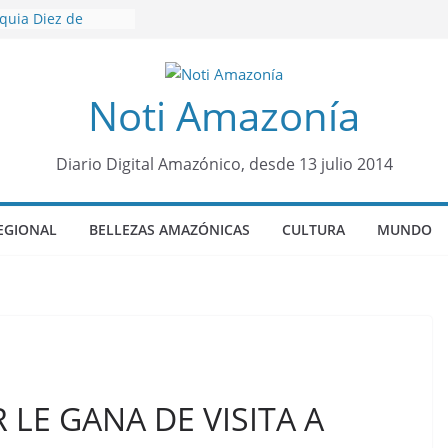
oquia Diez de
su nueva reina por
icariato en cantón
Noti Amazonía
venes de 22 años
ueron encontrados
to lopez
Diario Digital Amazónico, desde 13 julio 2014
años de prisión a
so de Alison,
EGIONAL
BELLEZAS AMAZÓNICAS
CULTURA
MUNDO
ero sensación de
legó para
olo Colo de Chile
LE GANA DE VISITA A