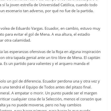
sí la joven estrella de Universidad Católica, cuando todo
 un escenario tan adverso, por qué no fue de la partida.
na volea de Eduardo Vargas. Ecuador, en cambio, estuvo muy
o para evitar el gol de Mena. A esa altura, el estadio
tar otra calamidad.
 las esperanzas ofensivas de la Roja en alguna inspiración
on otra tapada genial ante un tiro libre de Mena. El capitán
ea. Es un partido para valientes y el arquero manda el
 Solo un gol de diferencia. Ecuador perdona una y otra vez y
s una tendrá el Equipo de Todos antes del pitazo final.
neral. A empatar o morir. Un punto puede ser el margen
iticar cualquier cosa de la Selección, menos el corazón que
ralta ya no puede moverse, pero no hay cambios
delantero, para hacer número, para hacer lo que puede.