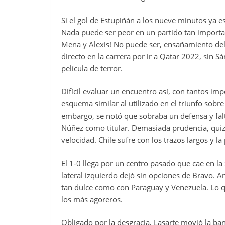
Si el gol de Estupiñán a los nueve minutos ya es
Nada puede ser peor en un partido tan importan
Mena y Alexis! No puede ser, ensañamiento del 
directo en la carrera por ir a Qatar 2022, sin S
película de terror.
Difícil evaluar un encuentro así, con tantos imp
esquema similar al utilizado en el triunfo sobre
embargo, se notó que sobraba un defensa y fal
Núñez como titular. Demasiada prudencia, quizá
velocidad. Chile sufre con los trazos largos y la
El 1-0 llega por un centro pasado que cae en la
lateral izquierdo dejó sin opciones de Bravo. A
tan dulce como con Paraguay y Venezuela. Lo q
los más agoreros.
Obligado por la desgracia, Lasarte movió la ba