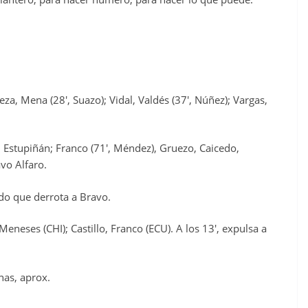
eza, Mena (28′, Suazo); Vidal, Valdés (37′, Núñez); Vargas,
, Estupiñán; Franco (71′, Méndez), Gruezo, Caicedo,
avo Alfaro.
do que derrota a Bravo.
neses (CHI); Castillo, Franco (ECU). A los 13′, expulsa a
nas, aprox.