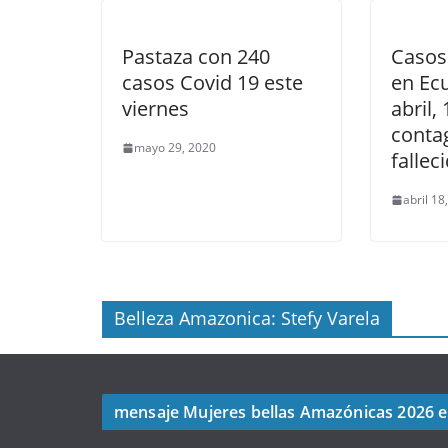
Pastaza con 240
Casos
casos Covid 19 este
en Ec
viernes
abril,
conta
mayo 29, 2020
fallec
abril 18
Belleza Amazonica: Stefy Varela
mensaje Mujeres bellas Amazónicas 2026 