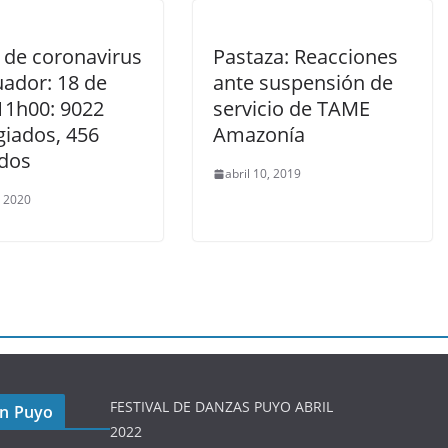
 de coronavirus
Pastaza: Reacciones
uador: 18 de
ante suspensión de
 11h00: 9022
servicio de TAME
giados, 456
Amazonía
idos
abril 10, 2019
, 2020
FESTIVAL DE DANZAS PUYO ABRIL
en Puyo
2022