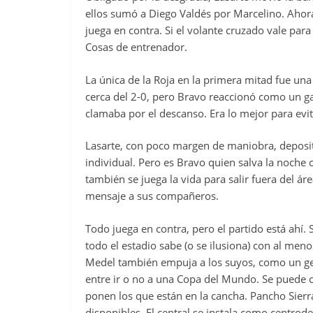
ellos sumó a Diego Valdés por Marcelino. Ahora 
juega en contra. Si el volante cruzado vale para
Cosas de entrenador.
La única de la Roja en la primera mitad fue u
cerca del 2-0, pero Bravo reaccionó como un gat
clamaba por el descanso. Era lo mejor para evi
Lasarte, con poco margen de maniobra, deposita
individual. Pero es Bravo quien salva la noche c
también se juega la vida para salir fuera del ár
mensaje a sus compañeros.
Todo juega en contra, pero el partido está ahí.
todo el estadio sabe (o se ilusiona) con al meno
Medel también empuja a los suyos, como un ge
entre ir o no a una Copa del Mundo. Se puede cr
ponen los que están en la cancha. Pancho Sier
disponibles. El central se instala como centro