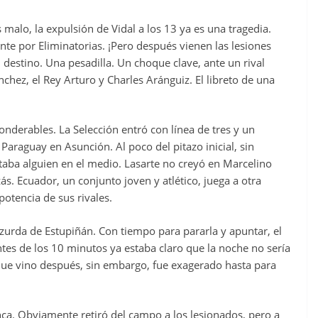
 malo, la expulsión de Vidal a los 13 ya es una tragedia.
te por Eliminatorias. ¡Pero después vienen las lesiones
destino. Una pesadilla. Un choque clave, ante un rival
ánchez, el Rey Arturo y Charles Aránguiz. El libreto de una
onderables. La Selección entró con línea de tres y un
 Paraguay en Asunción. Al poco del pitazo inicial, sin
taba alguien en el medio. Lasarte no creyó en Marcelino
s. Ecuador, un conjunto joven y atlético, juega a otra
 potencia de sus rivales.
 zurda de Estupiñán. Con tiempo para pararla y apuntar, el
ntes de los 10 minutos ya estaba claro que la noche no sería
ue vino después, sin embargo, fue exagerado hasta para
nca. Obviamente retiró del campo a los lesionados, pero a