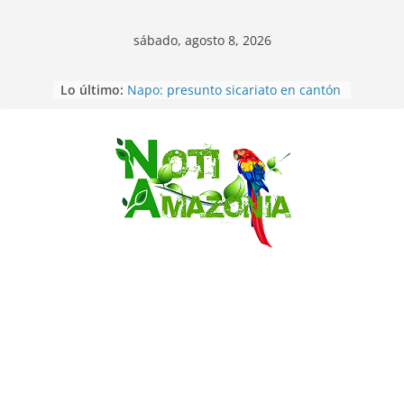
sábado, agosto 8, 2026
Lo último:
Napo: presunto sicariato en cantón
Archidona
Ecuador: dos jóvenes de 22 años
desaparecidos fueron encontrados
muertos en Puerto lopez
Saltar
Sentencian a 34 años de prisión a
implicados en caso de Alison,
oriunda de Tena
Vozinha, el arquero sensación de
cabo Verde, ya llegó para
incorporarse a Colo Colo de Chile
Pastaza: la parroquia Diez de
Agosto eligió a su nueva reina por
su aniversario